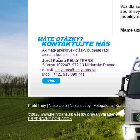
Vozidlá s
spoľahliv
mobilnými
Mame uza
Ak máte akékoľvek otázky budeme radi
ak nás skontaktujete.
Jozef Kučera KELLY TRANS
Štúrova 1022/47, 972 13 Nitrianske Pravno
e-mail:
kellytrans@kellytrans.sk
Mobil: +421 918 890 741
Profil firmy
|
Naše ciele
|
Naše služby
|
Fotogaleria
|
Kontakt
©2026 www.kellytrans.sk všetky práva vyhradené
PREPRAVNÝ PORIADOK