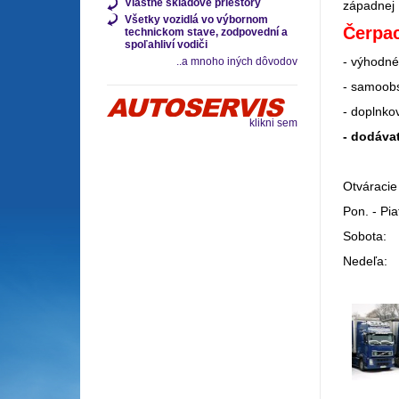
Vlastné skladové priestory
západnej 
Všetky vozidlá vo výbornom
Čerpac
technickom stave, zodpovední a
spoľahliví vodiči
- výhodné
..a mnoho iných dôvodov
- samoobs
- doplnko
klikni sem
- dodáva
Otváracie
Pon. - Pia
Sobota: 
Nedeľa: