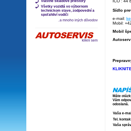
IČO : 44 
Vlastné skladové priestory
Všetky vozidlá vo výbornom
Sídlo pr
technickom stave, zodpovední a
spoľahliví vodiči
e-mail:
ke
..a mnoho iných dôvodov
Mobil: +4
Mobil špe
Autoserv
klikni sem
Prepravn
KLIKNIT
Máte otázk
Vám odpovi
odoslaná.
Vaša e-mai
Tel. kontak
Vaša sprá