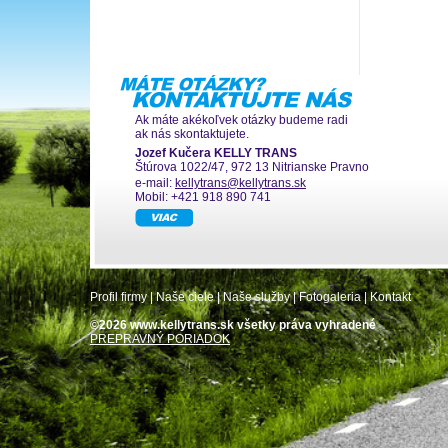
Ak máte akékoľvek otázky budeme radi
ak nás skontaktujete.
Jozef Kučera KELLY TRANS
Štúrova 1022/47, 972 13 Nitrianske Pravno
e-mail:
kellytrans@kellytrans.sk
Mobil: +421 918 890 741
Profil firmy
|
Naše ciele
|
Naše služby
|
Fotogaleria
|
Kontakt
©2026 www.kellytrans.sk všetky práva vyhradené
PREPRAVNÝ PORIADOK