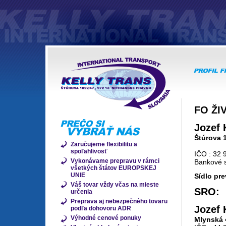
FO ŽI
Jozef
Štúrova 
Zaručujeme flexibilitu a
spoľahlivosť
IČO : 32 
Vykonávame prepravu v rámci
Bankové s
všetkých štátov EUROPSKEJ
UNIE
Sídlo pr
Váš tovar vždy včas na mieste
SRO:
určenia
Preprava aj nebezpečného tovaru
Jozef 
podľa dohovoru ADR
Výhodné cenové ponuky
Mlynská 