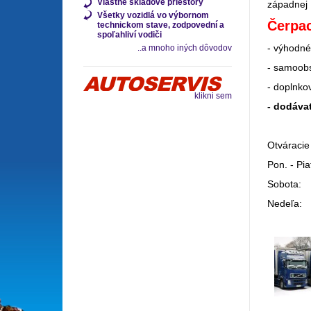
Vlastné skladové priestory
západnej 
Všetky vozidlá vo výbornom
Čerpac
technickom stave, zodpovední a
spoľahliví vodiči
- výhodné
..a mnoho iných dôvodov
- samoobs
- doplnko
klikni sem
- dodáva
Otváracie
Pon. - Pia
Sobota: 
Nedeľa: