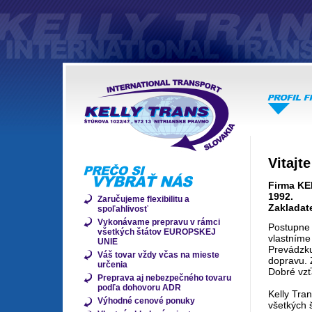
Vitajt
Firma KE
1992.
Zaručujeme flexibilitu a
Zakladate
spoľahlivosť
Vykonávame prepravu v rámci
Postupne 
všetkých štátov EUROPSKEJ
vlastním
UNIE
Prevádzk
Váš tovar vždy včas na mieste
dopravu. Z
určenia
Dobré vzť
Preprava aj nebezpečného tovaru
podľa dohovoru ADR
Kelly Tra
Výhodné cenové ponuky
všetkých 