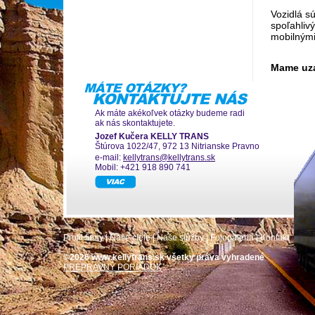
Vozidlá s
spoľahliv
mobilnými
Mame uza
Ak máte akékoľvek otázky budeme radi
ak nás skontaktujete.
Jozef Kučera KELLY TRANS
Štúrova 1022/47, 972 13 Nitrianske Pravno
e-mail:
kellytrans@kellytrans.sk
Mobil: +421 918 890 741
Profil firmy
|
Naše ciele
|
Naše služby
|
Fotogaleria
|
Kontakt
©2026 www.kellytrans.sk všetky práva vyhradené
PREPRAVNÝ PORIADOK